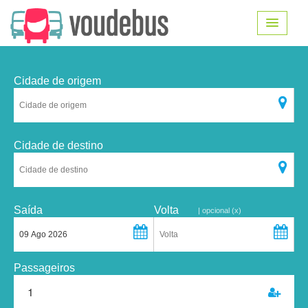
Cidade de origem
Cidade de destino
Saída
Volta
| opcional (x)
Passageiros
1