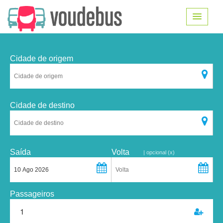
Cidade de origem
Cidade de destino
Saída
Volta
| opcional (x)
Passageiros
1